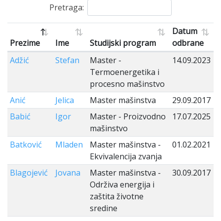
Pretraga:
Datum
Prezime
Ime
Studijski program
odbrane
Adžić
Stefan
Master -
14.09.2023
Termoenergetika i
procesno mašinstvo
Anić
Jelica
Master mašinstva
29.09.2017
Babić
Igor
Master - Proizvodno
17.07.2025
mašinstvo
Batković
Mladen
Master mašinstva -
01.02.2021
Ekvivalencija zvanja
Blagojević
Jovana
Master mašinstva -
30.09.2017
Održiva energija i
zaštita životne
sredine