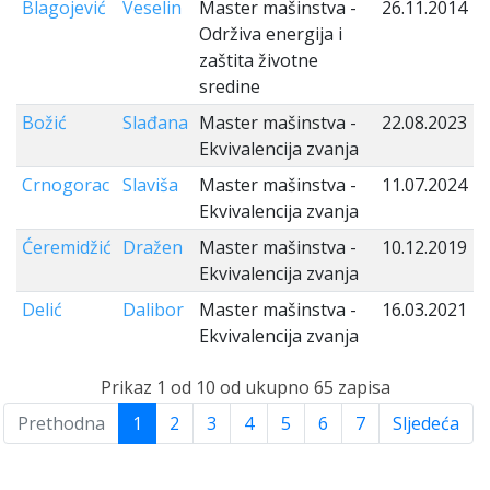
Blagojević
Veselin
Master mašinstva -
26.11.2014
Održiva energija i
zaštita životne
sredine
Božić
Slađana
Master mašinstva -
22.08.2023
Ekvivalencija zvanja
Crnogorac
Slaviša
Master mašinstva -
11.07.2024
Ekvivalencija zvanja
Ćeremidžić
Dražen
Master mašinstva -
10.12.2019
Ekvivalencija zvanja
Delić
Dalibor
Master mašinstva -
16.03.2021
Ekvivalencija zvanja
Prikaz 1 od 10 od ukupno 65 zapisa
Prethodna
1
2
3
4
5
6
7
Sljedeća