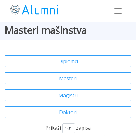
Masteri mašinstva
Diplomci
Masteri
Magistri
Doktori
Prikaži
zapisa